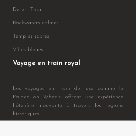
Désert Thar
Backwaters calmes
Temples sacrés
Villes bleues
Voyage en train royal
Les voyages en train de luxe comme le
Palace on Wheels offrent une expérience
hôtelière mouvante à travers les régions
historiques.
Aventure inoubliable garantie.